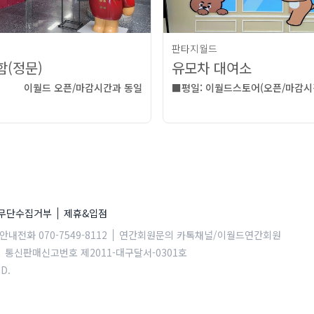
판타지월드
(정문)
유모차 대여소
이월드 오픈/마감시간과 동일
 무단수집거부
제휴&입점
내전화 070-7549-8112
연간회원문의 카톡채널/이월드연간회원
통신판매신고번호 제2011-대구달서-0301호
D.