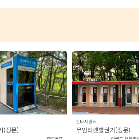
판타지월드
(정문)
무인티켓발권기(정문)
연중무휴
이월드 오픈/