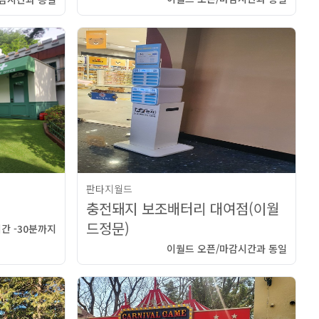
판타지월드
충전돼지 보조배터리 대여점(이월
드정문)
간 -30분까지
이월드 오픈/마감시간과 동일