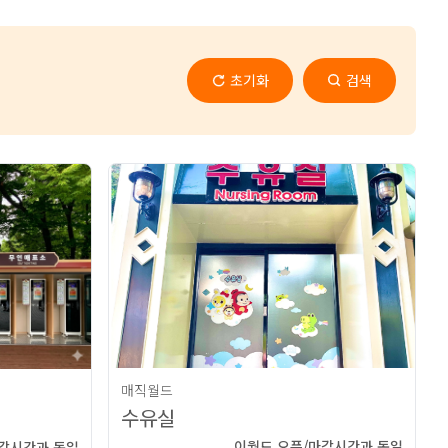
초기화
검색
매직월드
수유실
이월드 오픈/마감시간과 동일
마감시간과 동일