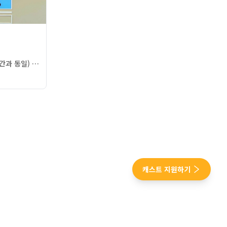
■평일: 이월드스토어(오픈/마감시간과 동일) ■주말,공휴일: 비비프렌즈스토어(10시~18시)
캐스트 지원하기