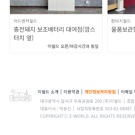
어드벤처월드
판타지월드
충전돼지 보조배터리 대여점(맘스
물품보관함
터치 옆)
이월드 오픈/마감시간과 동일
이월드 소개
이용약관
개인정보처리방침
이메일
대구광역시 달서구 두류공원로 200 (주)이월드
종합안
대표이사 : 박동진
사업자등록번호 503-81-68487
COPYRIGHTⓒ E-WORLD. ALL RIGHTS RESERVE