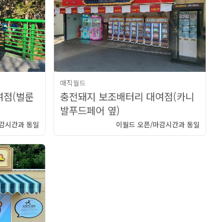
매직월드
여점(벌룬
충전돼지 보조배터리 대여점(카니
발푸드페어 옆)
마감시간과 동일
이월드 오픈/마감시간과 동일