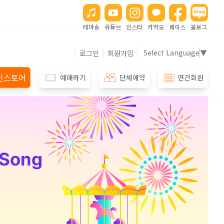
테마송
유튜브
인스타
카카오
페이스
블로그
Select Language
▼
로그인
회원가입
인스토어
예매하기
단체예약
연간회원