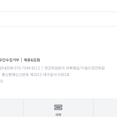
 무단수집거부
제휴&입점
내전화 070-7549-8112
연간회원문의 카톡채널/이월드연간회원
통신판매신고번호 제2011-대구달서-0301호
D.
예매