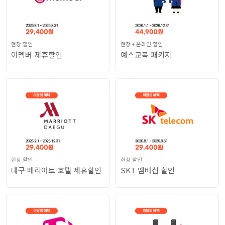
현장 할인
현장 + 온라인 할인
이멤버 제휴할인
예스교복 패키지
현장 할인
현장 할인
대구 메리어트 호텔 제휴할인
SKT 멤버십 할인