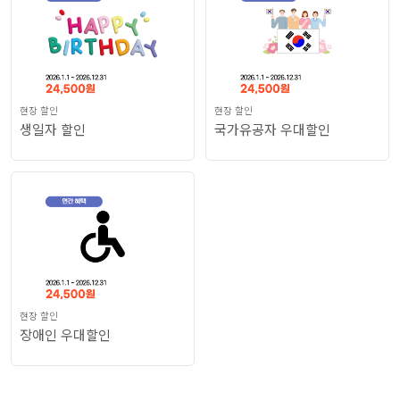
현장 할인
현장 할인
생일자 할인
국가유공자 우대할인
현장 할인
장애인 우대할인