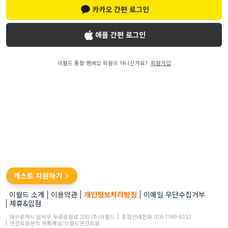
카카오 간편 로그인
애플 간편 로그인
이월드 통합 멤버십 회원이 아니신가요?
회원가입
캐스트 지원하기
이월드 소개
이용약관
개인정보처리방침
이메일 무단수집거부
제휴&입점
대구광역시 달서구 두류공원로 200 (주)이월드
종합안내전화 070-7549-8112
연간회원문의 카톡채널/이월드연간회원